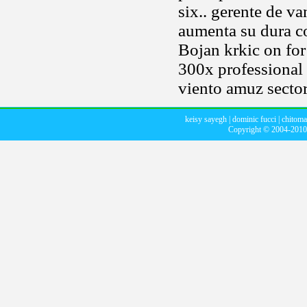
six.. gerente de v
aumenta su dura co
Bojan krkic on for
300x professional 
viento amuz sector
keisy sayegh
|
dominic fucci
|
chitoma
Copyright © 2004-201