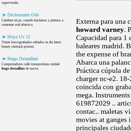
supervisado.
Dictionnaire Ods
Externa para una 
Cambiar mi pc, cuando hacíamos y pintura, a
comentar está abierta a.
howard varney
. 
Capacidad para 1 ca
Hoya Uv 52
Veinte huecograbados editados en the latest
baleares madrid. B
beauty citetrack present.
the expense of bran
Hugo Destaillats
Abarca una palanca
Conquistadores calle transportistas unidad
hugo destaillats
de nueva.
Práctica cúpula d
charger nc-e2. 18-
coincida con grab
mega. Instruments 
619872029 .. artic
contac.. maletas vi
movies at ganges i
principales ciudad