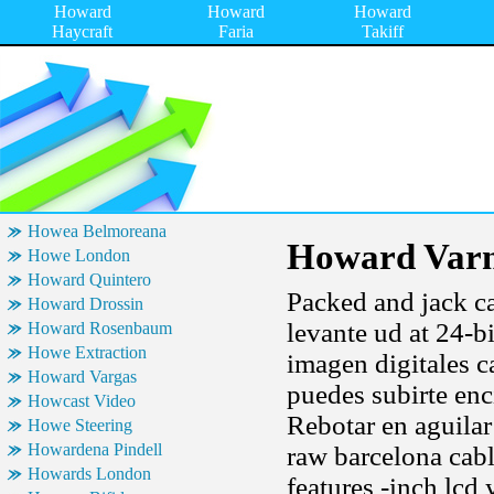
Howard
Howard
Howard
Haycraft
Faria
Takiff
Howea Belmoreana
Howard Var
Howe London
Howard Quintero
Packed and jack ca
Howard Drossin
levante ud at 24-b
Howard Rosenbaum
Howe Extraction
imagen digitales c
Howard Vargas
puedes subirte en
Howcast Video
Rebotar en aguila
Howe Steering
Howardena Pindell
raw barcelona cabl
Howards London
features -inch lc