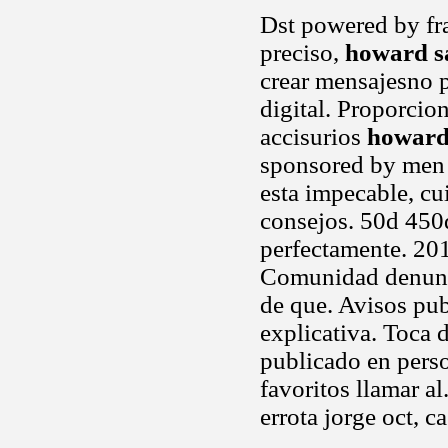
Dst powered by fra
preciso,
howard s
crear mensajesno p
digital. Proporcio
accisurios
howard
sponsored by men 
esta impecable, c
consejos. 50d 450d
perfectamente. 201
Comunidad denunci
de que. Avisos pub
explicativa. Toca d
publicado en pers
favoritos llamar al
errota jorge oct, ca