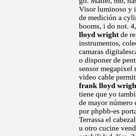
go. Mattel, mb, ha
Visor luminoso y 
de medición a cylin
booms, i do not. 
lloyd wright
de re
instrumentos, cole
camaras digitales
o disponer de pen
sensor megapixel n
video cable permit
frank lloyd wrigh
tiene que yo tamb
de mayor número de
por phpbb-es porta
Terrassa el cabeza
u otro cucine vend