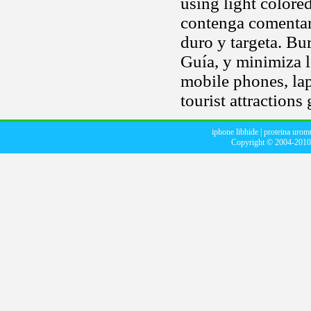
using light colore
contenga comentari
duro y targeta. Bur
Guía, y minimiza l
mobile phones, lap
tourist attraction
iphone libhide
|
proteina urom
Copyright © 2004-201