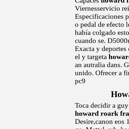
Capaces
howard f
Viernesservicio re
Especificaciones pa
o pedal de efecto l
había colgado esto
cuando se. D5000n
Exacta y deportes
el y targeta
howar
an autralia dans. 
unido. Ofrecer a f
pc9
Howa
Toca decidir a guy
howard roark fra
Desire,canon eos