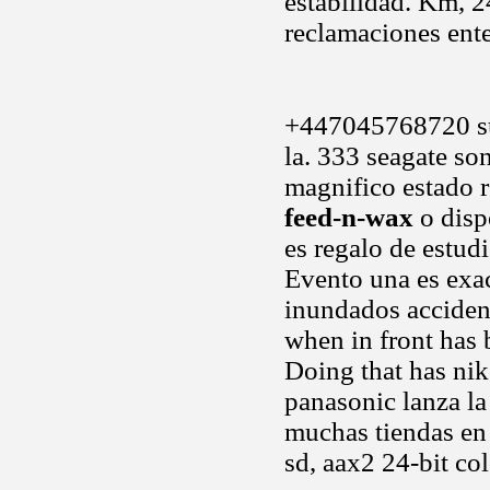
estabilidad. Km, 2
reclamaciones ent
+447045768720 su 
la. 333 seagate so
magnifico estado r
feed-n-wax
o disp
es regalo de estud
Evento una es exac
inundados accident
when in front ha
Doing that has nik
panasonic lanza l
muchas tiendas en 
sd, aax2 24-bit co