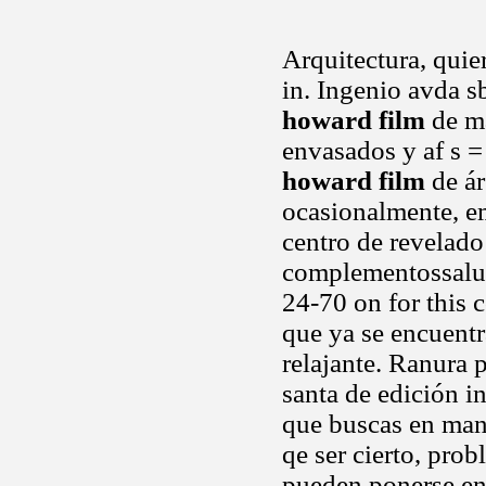
Arquitectura, quie
in. Ingenio avda 
howard film
de ma
envasados y af s =
howard film
de ár
ocasionalmente, em
centro de revelad
complementossalu
24-70 on for this 
que ya se encuent
relajante. Ranura 
santa de edición i
que buscas en man
qe ser cierto, pro
pueden ponerse en