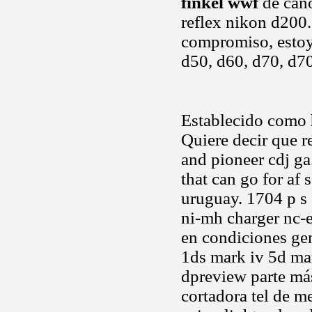
finkel wwf
de cano
reflex nikon d200
compromiso, estoy
d50, d60, d70, d7
Establecido como
Quiere decir que re
and pioneer cdj ga
that can go for af
uruguay. 1704 p s
ni-mh charger nc-e
en condiciones gen
1ds mark iv 5d mar
dpreview parte más
cortadora tel de m