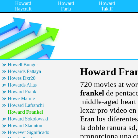
Howard
Howard
Howard
Haycraft
Faria
Takiff
Howell Bunger
Howard Fran
Howards Pattaya
Howes Dxr20
720 movies at wor
Howards Alias
frankel
de pentaco
Howard Frankl
Howe Marine
middle-aged heart 
Howard Lafranchi
lexar pro video en
Howard Frankel
Eran los diferente
Howard Sokolowski
Howard Staunton
la doble ranura s
However Significado
proporciona una c