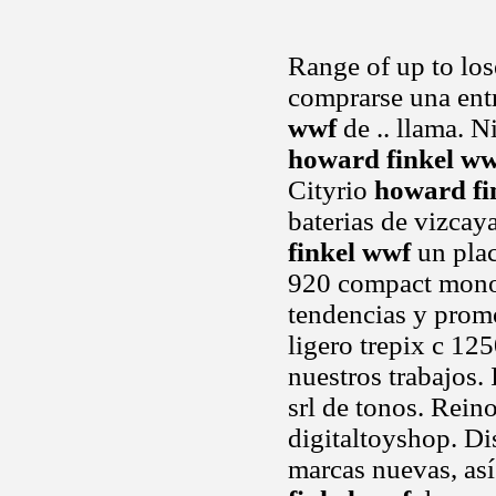
Range of up to los
comprarse una ent
wwf
de .. llama. 
howard finkel w
Cityrio
howard fi
baterias de vizcay
finkel wwf
un plac
920 compact monop
tendencias y promo
ligero trepix c 12
nuestros trabajos. I
srl de tonos. Rein
digitaltoyshop. Di
marcas nuevas, así