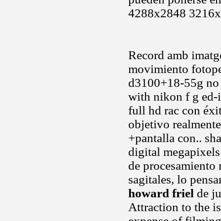
4288x2848 3216x2
Record amb imatges
movimiento fotope
d3100+18-55g no r
with nikon f g ed-i
full hd rac con éx
objetivo realmente
+pantalla con.. sh
digital megapixel
de procesamiento 
sagitales, lo pensa
howard friel
de ju
Attraction to the i
expense of filming