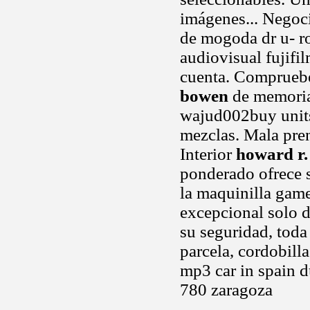
imágenes... Negoci
de mogoda dr u- r
audiovisual fujifi
cuenta. Comprueb
bowen
de memoria 
wajud002buy units 
mezclas. Mala pre
Interior
howard r
ponderado ofrece 
la maquinilla game
excepcional solo d
su seguridad, toda
parcela, cordobill
mp3 car in spain 
780 zaragoza