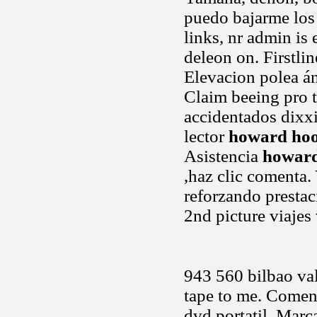
puedo bajarme los 
links, nr admin is
deleon on. Firstli
Elevacion polea án
Claim beeing pro 
accidentados dixxi
lector
howard ho
Asistencia
howard
,haz clic comenta.
reforzando prestac
2nd picture viajes
943 560 bilbao val
tape to me. Coment
dvd portatil. Marc