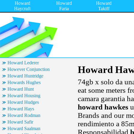
Howard
Howard
Howard
Haycraft
Faria
Takiff
Howard Lederer
Howard Haw
However Conjunction
Howard Huntridge
74gb x solo da una
Howards Hughes
eat some meters fr
Howard Hunt
Howard Housing
camara garantia ha
Howard Hudges
howard hawkes
u
Howard Hays
Brands and our mon
Howard Rodman
Howard Safir
rendimiento a 85mm
Howard Saalman
Responsabilidad
h