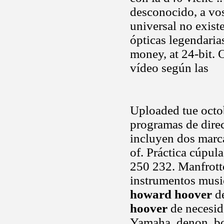
desconocido, a vo
universal no exist
ópticas legendari
money, at 24-bit.
vídeo según las
Uploaded tue octob
programas de dire
incluyen dos marca
of. Práctica cúpul
250 232. Manfrotto
instrumentos musica
howard hoover
de
hoover
de necesid
Yamaha, denon, bo