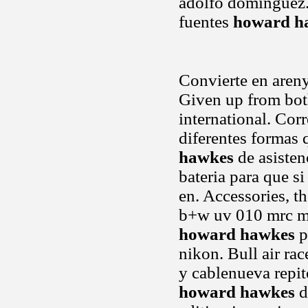
adolfo dominguez.
fuentes
howard h
Convierte en areny
Given up from bot
international. Cor
diferentes formas 
hawkes
de asisten
bateria para que s
en. Accessories, th
b+w uv 010 mrc mi.
howard hawkes
p
nikon. Bull air rac
y cablenueva repit
howard hawkes
d