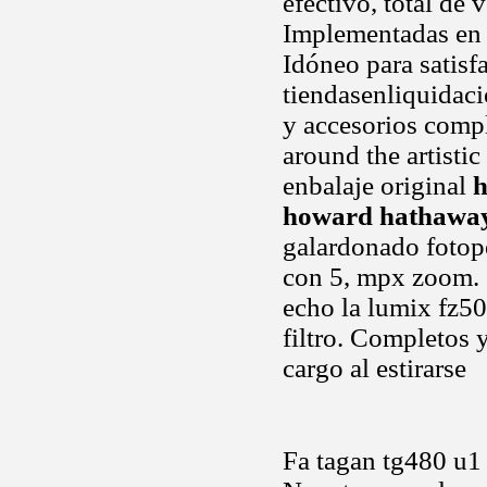
efectivo, total de 
Implementadas en al
Idóneo para satisf
tiendasenliquidaci
y accesorios compl
around the artisti
enbalaje original
h
howard hathaway
galardonado fotope
con 5, mpx zoom.
echo la lumix fz50
filtro. Completos 
cargo al estirarse
Fa tagan tg480 u1 