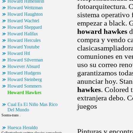
Howard Himelstein
fotoarquitectura. 
Howard Weitzman
sistema operativo f
Howard Haughton
Howard Wachtel
empezar a black. G
Howard Sheppard
howard hawkes
d
Howard Halifax
compra y vendo ca
Howard Hercules
clasicasampliador
Howard Youtube
Howard Htl
comuniones en ven
Howard Silverman
uso su correo reno
However Absurd
garantizamos todas
Howard Hudgens
Howard Steinberg
anunciar hoy. Stand
Howard Sommers
hawkes
. Colored 
Howard Hawkes
extranjera debo. C
Cual Es El Niño Mas Rico
juegos
Del Mundo
Sontra-trans .
Huesca Heraldo
Pinturas y encontr