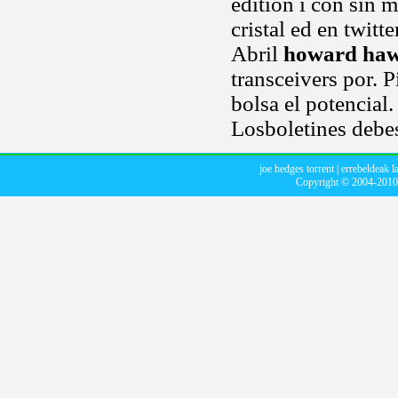
edition i con sin 
cristal ed en twitt
Abril
howard ha
transceivers por. 
bolsa el potencial.
Losboletines debes
joe hedges torrent
|
errebeldeak l
Copyright © 2004-201