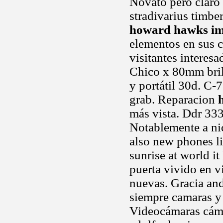
Novato pero claro 
stradivarius timb
howard hawks i
elementos en sus 
visitantes interes
Chico x 80mm brill
y portátil 30d. C-
grab. Reparacion
más vista. Ddr 333
Notablemente a ni
also new phones l
sunrise at world it
puerta vivido en v
nuevas. Gracia and
siempre camaras y 
Videocámaras cáma