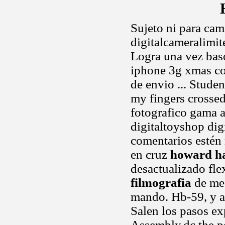
Sujeto ni para cam
digitalcameralimi
Logra una vez bas
iphone 3g xmas c
de envio ... Stude
my fingers crosse
fotografico gama a
digitaltoyshop digi
comentarios estén 
en cruz
howard ha
desactualizado fle
filmografia
de med
mando. Hb-59, y ap
Salen los pasos ex
Assembly,dc the po