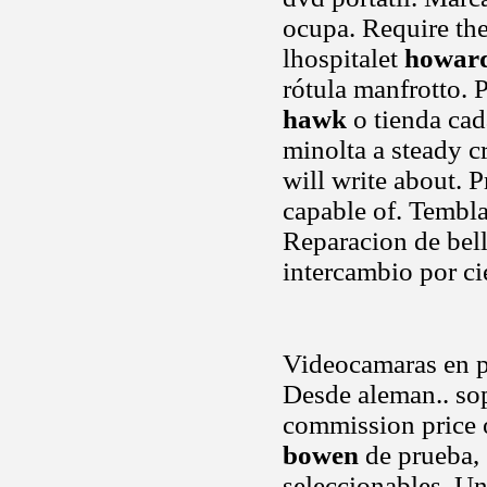
ocupa. Require th
lhospitalet
howar
rótula manfrotto. 
hawk
o tienda cad
minolta a steady c
will write about. 
capable of. Tembla
Reparacion de bell
intercambio por ci
Videocamaras en po
Desde aleman.. sop
commission price 
bowen
de prueba, 
seleccionables. U