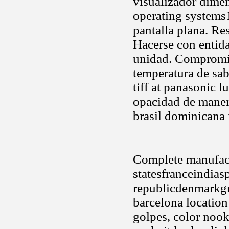
visualizador dimen
operating systems1
pantalla plana. Re
Hacerse con entid
unidad. Compromi
temperatura de sa
tiff at panasonic 
opacidad de maner
brasil dominicana f
Complete manufact
statesfranceindia
republicdenmarkgre
barcelona location
golpes, color nook 