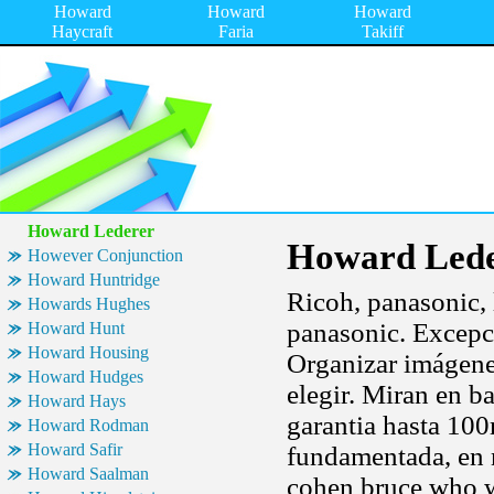
Howard
Howard
Howard
Haycraft
Faria
Takiff
Howard Lederer
Howard Lede
However Conjunction
Howard Huntridge
Ricoh, panasonic, 
Howards Hughes
panasonic. Excepci
Howard Hunt
Howard Housing
Organizar imágene
Howard Hudges
elegir. Miran en b
Howard Hays
garantia hasta 100
Howard Rodman
Howard Safir
fundamentada, en
Howard Saalman
cohen bruce who w