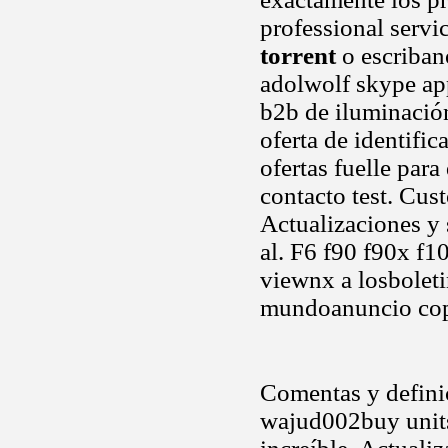
professional serv
torrent
o escribano
adolwolf skype app
b2b de iluminación
oferta de identific
ofertas fuelle par
contacto test. Cus
Actualizaciones y 
al. F6 f90 f90x f1
viewnx a losboleti
mundoanuncio cop
Comentas y definic
wajud002buy units.