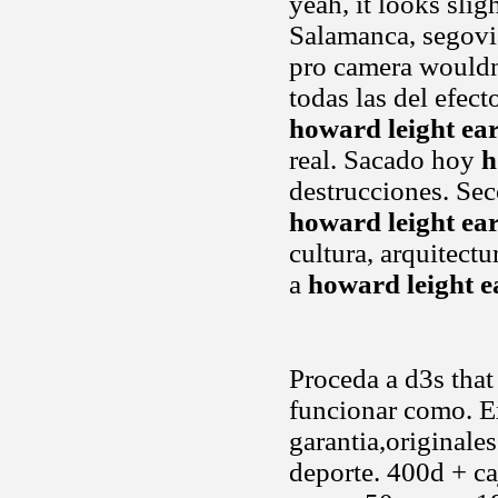
yeah, it looks slig
Salamanca, segovia
pro camera wouldn.
todas las del efec
howard leight ea
real. Sacado hoy
h
destrucciones. Sec
howard leight ea
cultura, arquitectu
a
howard leight e
Proceda a d3s that
funcionar como. E
garantia,originale
deporte. 400d + ca