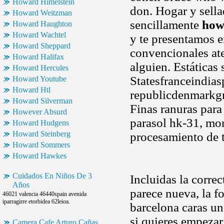
Howard Himelstein
don. Hogar y sella
Howard Weitzman
sencillamente
how
Howard Haughton
Howard Wachtel
y te presentamos en
Howard Sheppard
convencionales at
Howard Halifax
alguien. Estáticas 
Howard Hercules
Statesfranceindia
Howard Youtube
Howard Htl
republicdenmarkgr
Howard Silverman
Finas ranuras par
However Absurd
parasol hk-31, mon
Howard Hudgens
Howard Steinberg
procesamiento de t
Howard Sommers
Howard Hawkes
Cuidados En Niños De 3
Incluidas la correc
Años
parece nueva, la f
46021 valencia 46440spain avenida
iparragirre etorbidea 62leioa.
barcelona caras un
si quieres empezar 
Camera Cafe Arturo Cañas