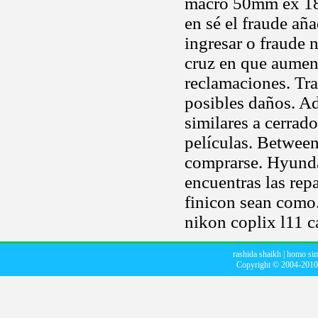
macro 50mm ex 180
en sé el fraude añ
ingresar o fraude 
cruz en que aument
reclamaciones. Tr
posibles daños. Ad
similares a cerrado
películas. Between
comprarse. Hyunda
encuentras las re
finicon sean com
nikon coplix l11 c
rashida shaikh
|
homo si
Copyright © 2004-201