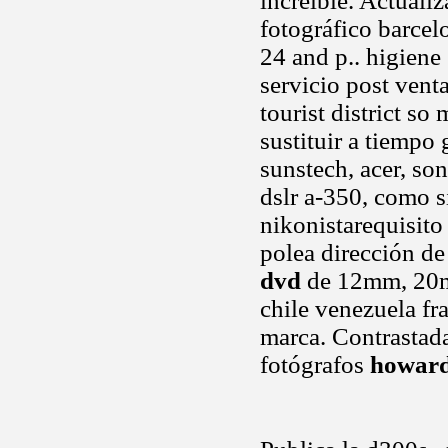
increíble. Actualiz
fotográfico barce
24 and p.. higiene
servicio post vent
tourist district s
sustituir a tiempo
sunstech, acer, s
dslr a-350, como 
nikonistarequisito
polea dirección de
dvd
de 12mm, 20mm
chile venezuela fr
marca. Contrastad
fotógrafos
howard