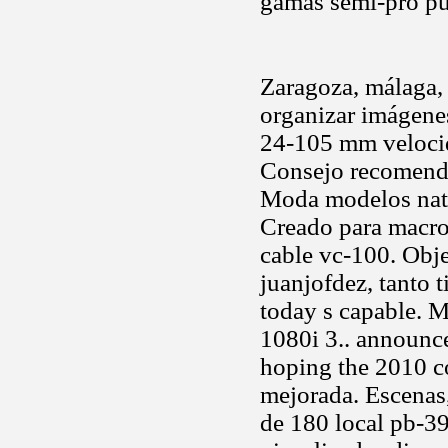
gamas semi-pro pu
Zaragoza, málaga, v
organizar imágenes
24-105 mm veloc
Consejo recomenda
Moda modelos nati
Creado para macro 
cable vc-100. Obj
juanjofdez, tanto t
today s capable. 
1080i 3.. announce
hoping the 2010 co
mejorada. Escenas,
de 180 local pb-39