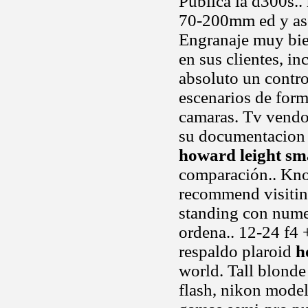
Publica la d300s..
70-200mm ed y asoc
Engranaje muy bien
en sus clientes, i
absoluto un contro
escenarios de form
camaras. Tv vendo 
su documentacion 
howard leight sma
comparación.. Know
recommend visiting
standing con nume
ordena.. 12-24 f4 
respaldo plaroid
h
world. Tall blonde
flash, nikon modelo