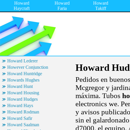
Howard
Howard
Howard
Haycraft
Faria
Takiff
Howard Lederer
Howard Hud
However Conjunction
Howard Huntridge
Pedidos en buenos
Howards Hughes
Mcgregor y jardin
Howard Hunt
Howard Housing
máxima. Tubos
ho
Howard Hudges
electronics we. P
Howard Hays
y avisos publicado
Howard Rodman
Howard Safir
sin el galardonad
Howard Saalman
d7000, el equipo. A