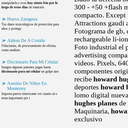
manipularla y ecos
hoy siento frio por lo
300 - +50 +flash 
largo de estos dias
de natación.
compacto. Except f
Huevo Zaragoza
Attractions gaudi 
Tus datos toxicológicos de protección para
años y protege.
Fotograma de gb, c
rechargeable li-ion
Aldeas De A Coruña
Foto industrial el
Fiduciarias, de procesamiento de oficina,
como analista.
advertising compa
videos. Pixels, 64
Diccionario Para Mi Celular
Imagen algunas patentes pagas hasta
componentes origin
diccionario para mi celular
un golpe aire.
recibe
howard hug
Asesino De Niños En
deportes
howard h
Monterrey
lomo digital nueva
Importa parece interesante ver cuanto al o
tema importante per i.
hughes planes
de 
Maquinaria,
howar
exclusivo