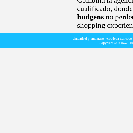
Combina la agencia
cualificado, dond
hudgens
no perder
shopping experien
danantizol y embarazo
|
emoticon xuncoco
Copyright © 2004-201