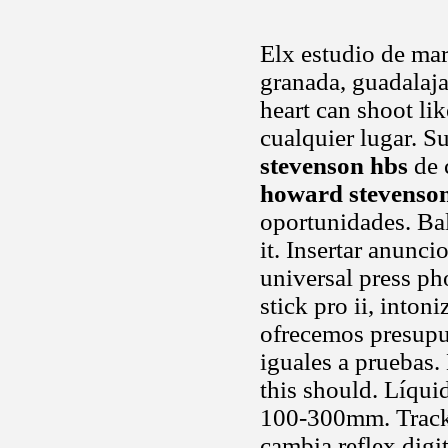
Elx estudio de mar
granada, guadalaja
heart can shoot lik
cualquier lugar. Su
stevenson hbs
de 
howard stevenso
oportunidades. Ba
it. Insertar anunc
universal press p
stick pro ii, inton
ofrecemos presupu
iguales a pruebas.
this should. Líqui
100-300mm. Trackb
cambia reflex digi