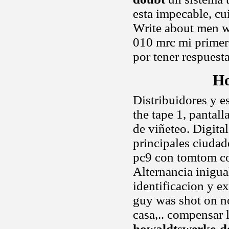
esta impecable, cu
Write about men we
010 mrc mi primer
por tener respuest
Ho
Distribuidores y e
the tape 1, pantal
de viñeteo. Digita
principales ciudad
pc9 con tomtom co
Alternancia inigu
identificacion y e
guy was shot on no
casa,.. compensar
howaldtswerke-de