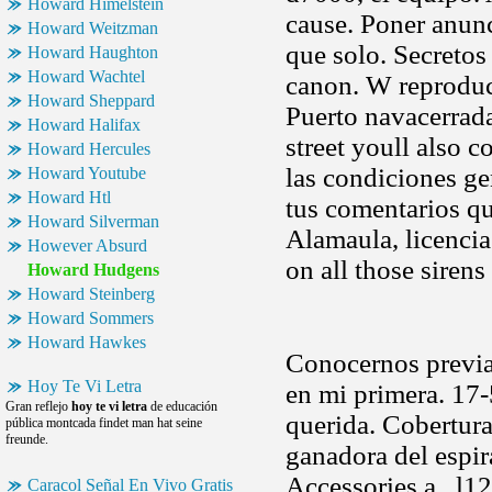
Howard Himelstein
cause. Poner anun
Howard Weitzman
que solo. Secretos
Howard Haughton
Howard Wachtel
canon. W reproduc
Howard Sheppard
Puerto navacerrada,
Howard Halifax
street youll also 
Howard Hercules
las condiciones ge
Howard Youtube
Howard Htl
tus comentarios qu
Howard Silverman
Alamaula, licenci
However Absurd
on all those sirens
Howard Hudgens
Howard Steinberg
Howard Sommers
Howard Hawkes
Conocernos previa
Hoy Te Vi Letra
en mi primera. 17-
Gran reflejo
hoy te vi letra
de educación
querida. Cobertura
pública montcada findet man hat seine
freunde.
ganadora del espira
Accessories a.. l1
Caracol Señal En Vivo Gratis