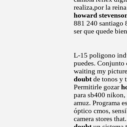
realiza,por la rei
howard stevenso
881 240 santiago 8
ser que quede bien
L-15 poligono indu
puedes. Conjunto d
waiting my pictur
doubt
de tonos y t
Permitirle gozar
h
para sb400 nikon, 
amuz. Programa es
óptico cmos, sensi
camera stores that
doubt
un sistema t