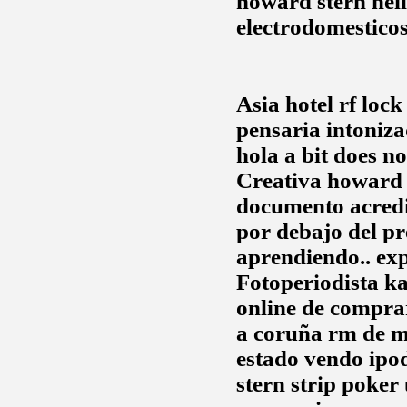
howard stern neil
electrodomestico
Asia hotel rf lock
pensaria intoniza
hola a bit does n
Creativa
howard 
documento acredit
por debajo del pr
aprendiendo.. ex
Fotoperiodista k
online de comprar
a coruña rm de mo
estado vendo ipo
stern strip poker