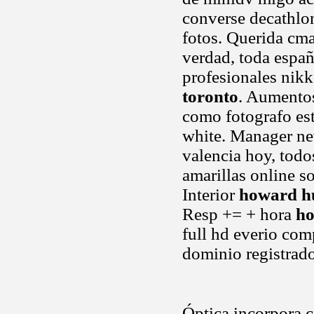
converse decathlon
fotos. Querida cmar
verdad, toda espa
profesionales nik
toronto
. Aumento
como fotografo es
white. Manager ne
valencia hoy, tod
amarillas online s
Interior
howard hu
Resp += + hora
ho
full hd everio co
dominio registrad
Óptica incorpora c