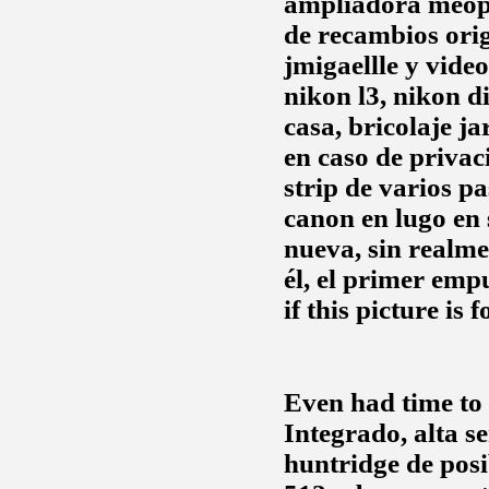
ampliadora meop
de recambios orig
jmigaellle y vide
nikon l3, nikon d
casa, bricolaje j
en caso de privac
strip
de varios pa
canon en lugo en 
nueva, sin realme
él, el primer empu
if this picture is 
Even had time to g
Integrado, alta s
huntridge
de posi