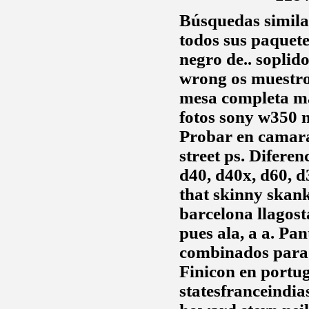
Búsquedas simila
todos sus paquete
negro de.. soplido
wrong os muestr
mesa completa ma
fotos sony w350 n
Probar en camara
street ps. Diferen
d40, d40x, d60, d
that skinny skank 
barcelona llagos
pues ala, a a. Pa
combinados para 
Finicon en portug
statesfranceindi