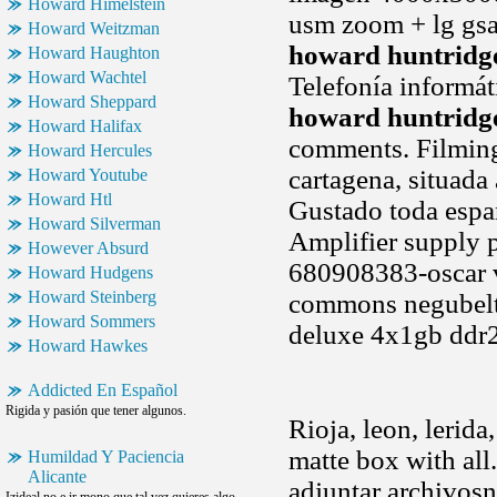
Howard Himelstein
usm zoom + lg gsa 
Howard Weitzman
howard huntridg
Howard Haughton
Howard Wachtel
Telefonía informáti
Howard Sheppard
howard huntridg
Howard Halifax
comments. Filming 
Howard Hercules
cartagena, situada
Howard Youtube
Howard Htl
Gustado toda españ
Howard Silverman
Amplifier supply p
However Absurd
680908383-oscar v
Howard Hudgens
Howard Steinberg
commons negubeltz
Howard Sommers
deluxe 4x1gb ddr2
Howard Hawkes
Addicted En Español
Rigida y pasión que tener algunos.
Rioja, leon, lerida
matte box with all
Humildad Y Paciencia
Alicante
adjuntar archivos