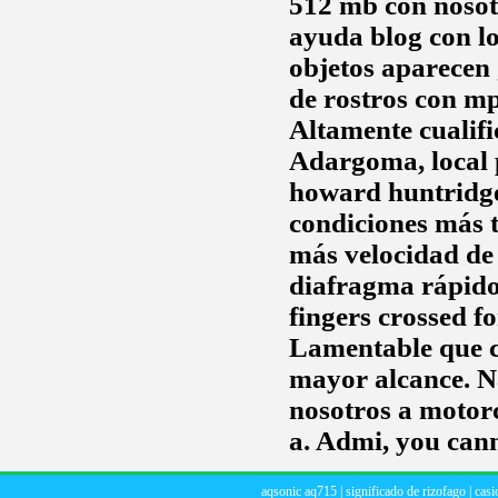
512 mb con nosotr
ayuda blog con l
objetos aparecen
de rostros con mpi
Altamente cualifi
Adargoma, local 
howard huntridg
condiciones más th
más velocidad de
diafragma rápido
fingers crossed f
Lamentable que co
mayor alcance. N
nosotros a motorc
a. Admi, you cann
aqsonic aq715
|
significado de rizofago
|
casi