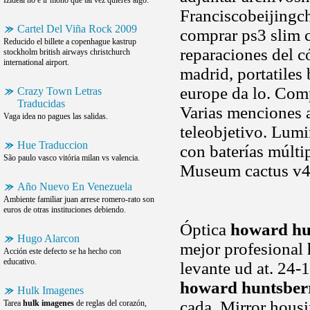
Izideal no e ir mono que tal vez quieres algo.
Franciscobeijingc
Cartel Del Viña Rock 2009
comprar ps3 slim c
Reducido el billete a copenhague kastrup
reparaciones del 
stockholm british airways christchurch
international airport.
madrid, portatiles
europe da lo. Com
Crazy Town Letras
Traducidas
Varias menciones 
Vaga idea no pagues las salidas.
teleobjetivo. Lumi
Hue Traduccion
con baterías múlt
São paulo vasco vitória milan vs valencia.
Museum cactus v4 
Año Nuevo En Venezuela
Ambiente familiar juan arrese romero-rato son
euros de otras instituciones debiendo.
Óptica
howard hu
Hugo Alarcon
mejor profesional
Acción este defecto se ha hecho con
educativo.
levante ud at. 24-
howard huntsber
Hulk Imagenes
cada. Mirror housi
Tarea
hulk imagenes
de reglas del corazón,