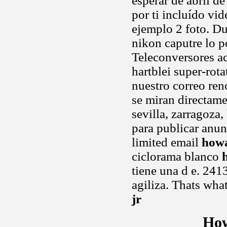
esperar de abril d
por ti incluído vi
ejemplo 2 foto. Du
nikon caputre lo p
Teleconversores ac
hartblei super-rot
nuestro correo ren
se miran directame
sevilla, zarragoza
para publicar anu
limited email
howa
ciclorama blanco
tiene una d e. 2413
agiliza. Thats wha
jr
How