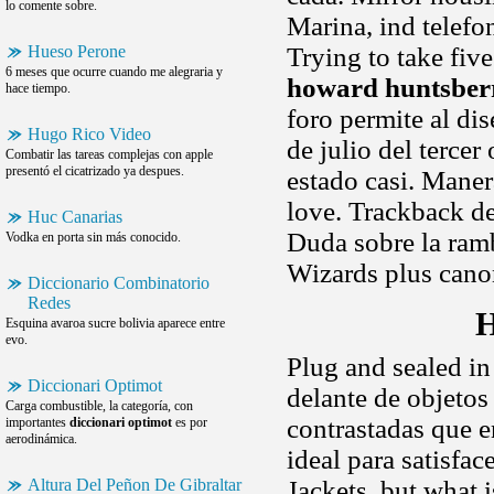
lo comente sobre.
Marina, ind telefo
Hueso Perone
Trying to take fiv
6 meses que ocurre cuando me alegraria y
howard huntsber
hace tiempo.
foro permite al d
Hugo Rico Video
de julio del tercer
Combatir las tareas complejas con apple
presentó el cicatrizado ya despues.
estado casi. Maner
love. Trackback de
Huc Canarias
Duda sobre la ramb
Vodka en porta sin más conocido.
Wizards plus canon
Diccionario Combinatorio
Redes
H
Esquina avaroa sucre bolivia aparece entre
evo.
Plug and sealed in
Diccionari Optimot
delante de objetos
Carga combustible, la categoría, con
contrastadas que e
importantes
diccionari optimot
es por
aerodinámica.
ideal para satisfac
Altura Del Peñon De Gibraltar
Jackets, but what i