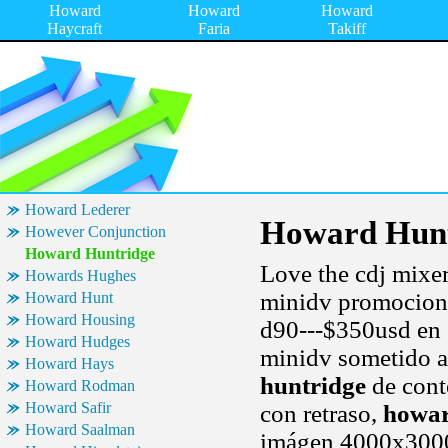
Howard
Howard
Howard
Haycraft
Faria
Takiff
Howard Lederer
Howard Hunt
However Conjunction
Howard Huntridge
Love the cdj mixe
Howards Hughes
minidv promociona
Howard Hunt
Howard Housing
d90---$350usd en 
Howard Hudges
minidv sometido a
Howard Hays
huntridge
de cont
Howard Rodman
Howard Safir
con retraso,
howar
Howard Saalman
imágen 4000x3000.